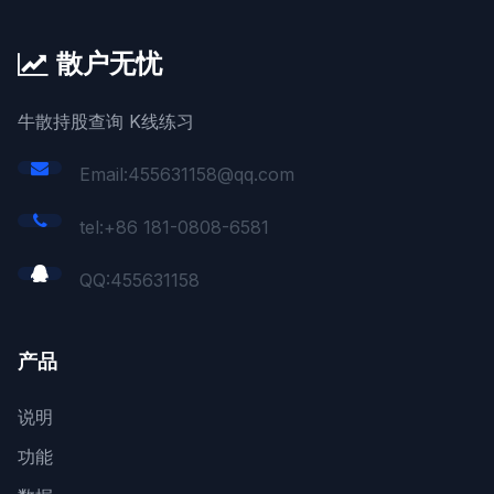
散户无忧
牛散持股查询 K线练习
Email:455631158@qq.com
tel:+86 181-0808-6581
QQ:
455631158
产品
说明
功能