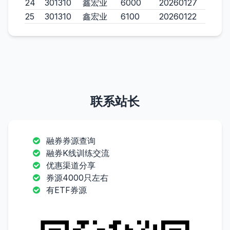
24
301310
鑫宏业
6000
20260127
25
301310
鑫宏业
6100
20260122
联系站长
融券券源查询
融券K线训练交流
优惠渠道分享
券源4000只左右
有ETF券源