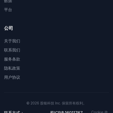
数据
平台
公司
关于我们
联系我们
服务条款
隐私政策
用户协议
© 2026 股银科技 Inc. 保留所有权利。
Cookie 政
联系方式：
蜀ICP备16011767