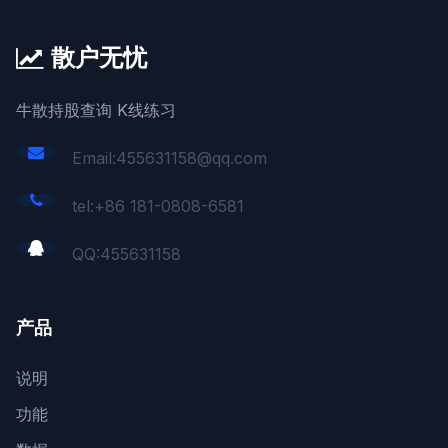
散户无忧
牛散持股查询 K线练习
Email:455631158@qq.com
tel:+86 181-0808-6581
QQ:
455631158
产品
说明
功能