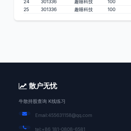
24
301336
趣睡科技
100
25
301336
趣睡科技
100
散户无忧
牛散持股查询 K线练习
Email:455631158@qq.com
tel:+86 181-0808-6581