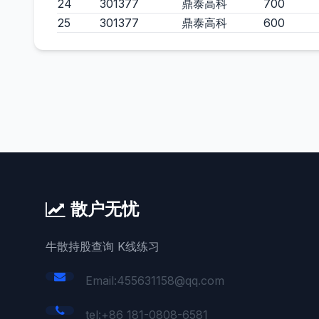
24
301377
鼎泰高科
700
25
301377
鼎泰高科
600
散户无忧
牛散持股查询 K线练习
Email:455631158@qq.com
tel:+86 181-0808-6581