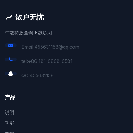
散户无忧
牛散持股查询 K线练习
Email:455631158@qq.com
tel:+86 181-0808-6581
QQ:
455631158
产品
说明
功能