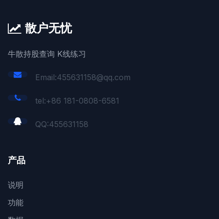
散户无忧
牛散持股查询 K线练习
Email:455631158@qq.com
tel:+86 181-0808-6581
QQ:
455631158
产品
说明
功能