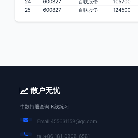
24
600827
百联股份
105700
25
600827
百联股份
124500
散户无忧
牛散持股查询 K线练习
Email:455631158@qq.com
tel:+86 181-0808-6581