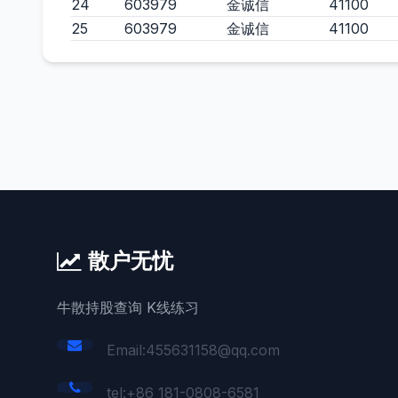
24
603979
金诚信
41100
25
603979
金诚信
41100
散户无忧
牛散持股查询 K线练习
Email:455631158@qq.com
tel:+86 181-0808-6581