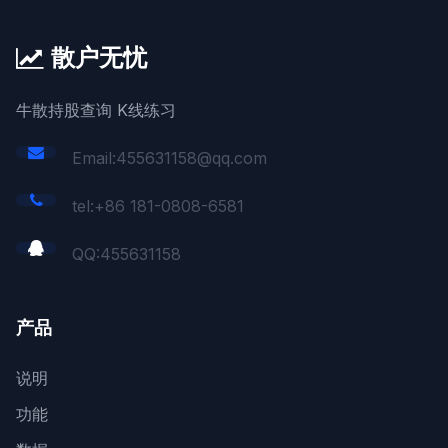
散户无忧
牛散持股查询 K线练习
Email:455631158@qq.com
tel:+86 181-0808-6581
QQ:
455631158
产品
说明
功能