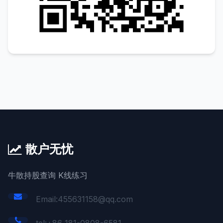
散户无忧
牛散持股查询 K线练习
Email:455631158@qq.com