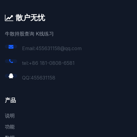
散户无忧
牛散持股查询 K线练习
Email:455631158@qq.com
tel:+86 181-0808-6581
QQ:
455631158
产品
说明
功能