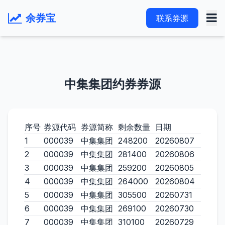
余券宝
联系券源
中集集团约券券源
序号
券源代码
券源简称
剩余数量
日期
1
000039
中集集团
248200
20260807
2
000039
中集集团
281400
20260806
3
000039
中集集团
259200
20260805
4
000039
中集集团
264000
20260804
5
000039
中集集团
305500
20260731
6
000039
中集集团
269100
20260730
7
000039
中集集团
310100
20260729