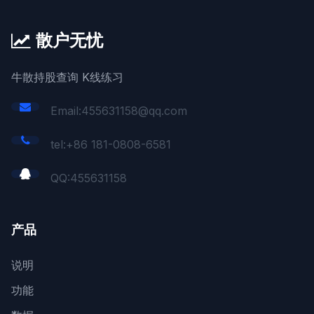
散户无忧
牛散持股查询 K线练习
Email:455631158@qq.com
tel:+86 181-0808-6581
QQ:
455631158
产品
说明
功能