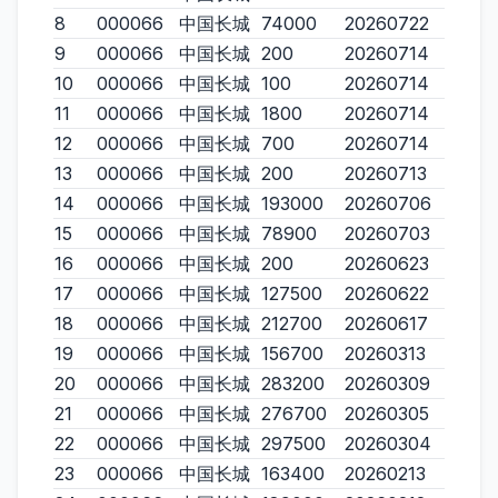
8
000066
中国长城
74000
20260722
9
000066
中国长城
200
20260714
10
000066
中国长城
100
20260714
11
000066
中国长城
1800
20260714
12
000066
中国长城
700
20260714
13
000066
中国长城
200
20260713
14
000066
中国长城
193000
20260706
15
000066
中国长城
78900
20260703
16
000066
中国长城
200
20260623
17
000066
中国长城
127500
20260622
18
000066
中国长城
212700
20260617
19
000066
中国长城
156700
20260313
20
000066
中国长城
283200
20260309
21
000066
中国长城
276700
20260305
22
000066
中国长城
297500
20260304
23
000066
中国长城
163400
20260213