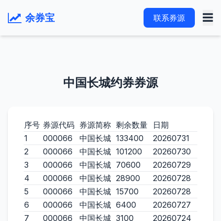
余券宝
联系券源
中国长城约券券源
序号
券源代码
券源简称
剩余数量
日期
1
000066
中国长城
133400
20260731
2
000066
中国长城
101200
20260730
3
000066
中国长城
70600
20260729
4
000066
中国长城
28900
20260728
5
000066
中国长城
15700
20260728
6
000066
中国长城
6400
20260727
7
000066
中国长城
3100
20260724