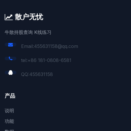
散户无忧
牛散持股查询 K线练习
Email:455631158@qq.com
tel:+86 181-0808-6581
QQ:
455631158
产品
说明
功能