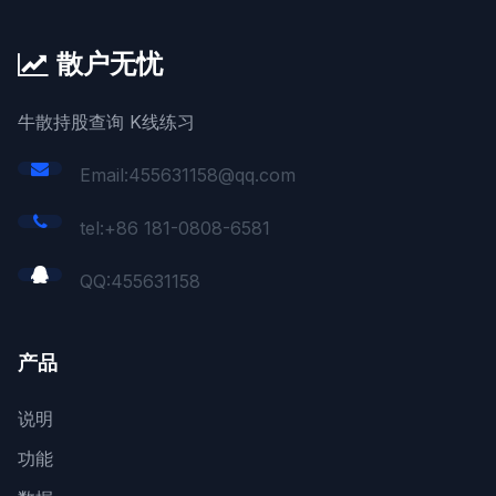
散户无忧
牛散持股查询 K线练习
Email:455631158@qq.com
tel:+86 181-0808-6581
QQ:
455631158
产品
说明
功能