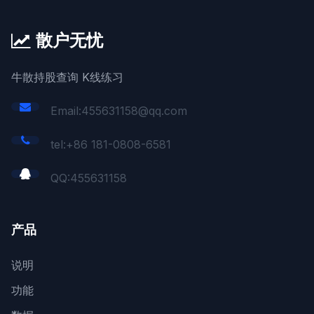
散户无忧
牛散持股查询 K线练习
Email:455631158@qq.com
tel:+86 181-0808-6581
QQ:
455631158
产品
说明
功能