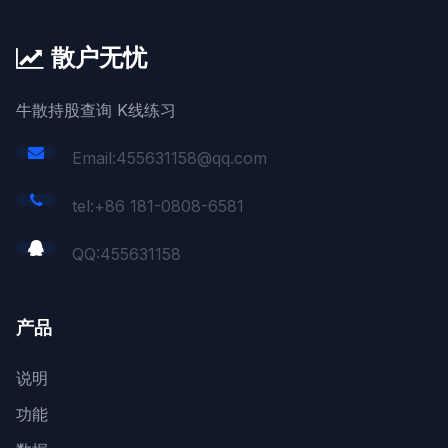
散户无忧
牛散持股查询 K线练习
Email:455631158@qq.com
tel:+86 181-0808-6581
QQ:
455631158
产品
说明
功能