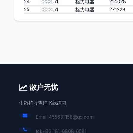
24
000651
格力电器
214028
25
000651
格力电器
271228
散户无忧
牛散持股查询 K线练习
Email:455631158@qq.com
tel:+86 181-0808-6581