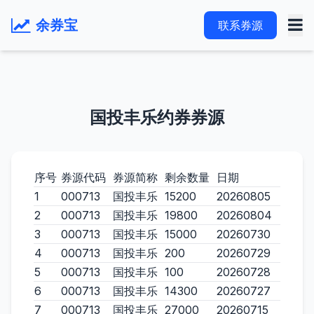
余券宝
联系券源
国投丰乐约券券源
序号
券源代码
券源简称
剩余数量
日期
1
000713
国投丰乐
15200
20260805
2
000713
国投丰乐
19800
20260804
3
000713
国投丰乐
15000
20260730
4
000713
国投丰乐
200
20260729
5
000713
国投丰乐
100
20260728
6
000713
国投丰乐
14300
20260727
7
000713
国投丰乐
27000
20260715