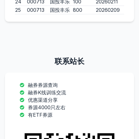
24
000713
国投丰乐
100
20260211
25
000713
国投丰乐
800
20260209
联系站长
融券券源查询
融券K线训练交流
优惠渠道分享
券源4000只左右
有ETF券源