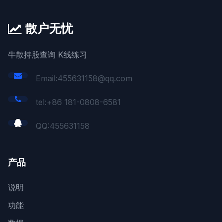
散户无忧
牛散持股查询 K线练习
Email:455631158@qq.com
tel:+86 181-0808-6581
QQ:
455631158
产品
说明
功能