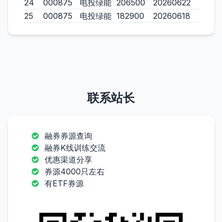
24
000875
电投绿能
206500
20260622
25
000875
电投绿能
182900
20260618
联系站长
融券券源查询
融券K线训练交流
优惠渠道分享
券源4000只左右
有ETF券源