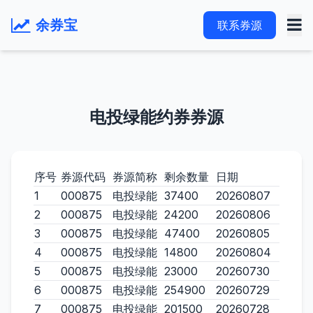
余券宝
联系券源
电投绿能约券券源
序号
券源代码
券源简称
剩余数量
日期
1
000875
电投绿能
37400
20260807
2
000875
电投绿能
24200
20260806
3
000875
电投绿能
47400
20260805
4
000875
电投绿能
14800
20260804
5
000875
电投绿能
23000
20260730
6
000875
电投绿能
254900
20260729
7
000875
电投绿能
201500
20260728