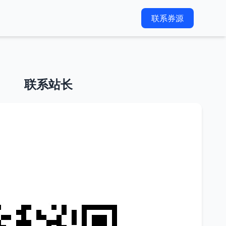
联系券源
联系站长