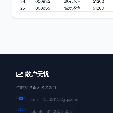
24
000885
城发环境
51300
25
000885
城发环境
51200
散户无忧
牛散持股查询 K线练习
Email:455631158@qq.com
tel:+86 181-0808-6581