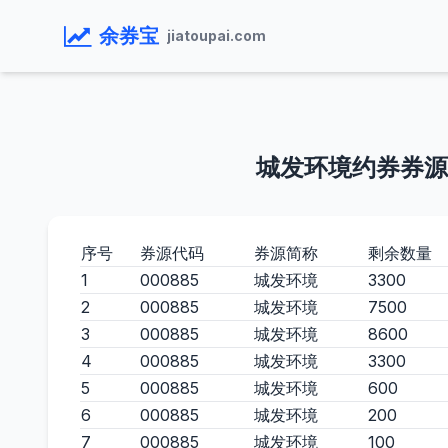
余券宝
jiatoupai.com
城发环境约券券源
序号
券源代码
券源简称
剩余数量
1
000885
城发环境
3300
2
000885
城发环境
7500
3
000885
城发环境
8600
4
000885
城发环境
3300
5
000885
城发环境
600
6
000885
城发环境
200
7
000885
城发环境
100