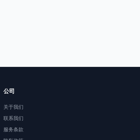
公司
关于我们
联系我们
服务条款