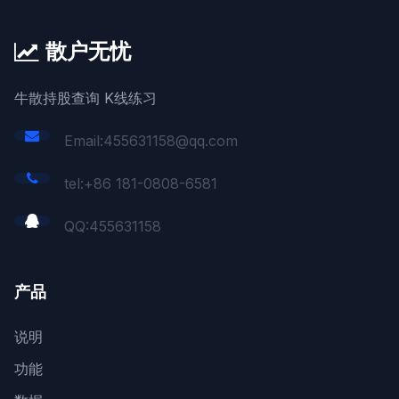
散户无忧
牛散持股查询 K线练习
Email:455631158@qq.com
tel:+86 181-0808-6581
QQ:
455631158
产品
说明
功能