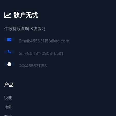
散户无忧
牛散持股查询 K线练习
Email:455631158@qq.com
tel:+86 181-0808-6581
QQ:
455631158
产品
说明
功能