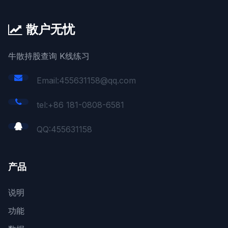
散户无忧
牛散持股查询 K线练习
Email:455631158@qq.com
tel:+86 181-0808-6581
QQ:
455631158
产品
说明
功能