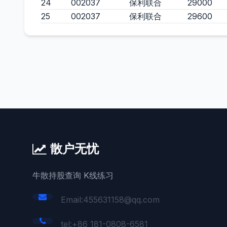
24
002037
保利联合
29000
25
002037
保利联合
29600
散户无忧
牛散持股查询 K线练习
Email:455631158@qq.com
tel:+86 181-0808-6581