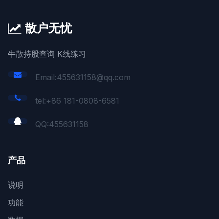
散户无忧
牛散持股查询 K线练习
Email:455631158@qq.com
tel:+86 181-0808-6581
QQ:
455631158
产品
说明
功能