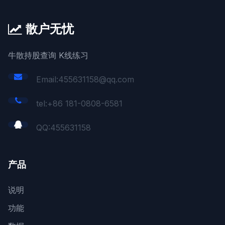
散户无忧
牛散持股查询 K线练习
Email:455631158@qq.com
tel:+86 181-0808-6581
QQ:
455631158
产品
说明
功能