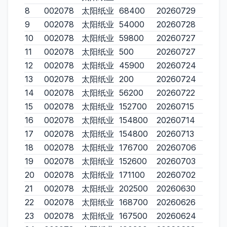
8
002078
太阳纸业
68400
20260729
9
002078
太阳纸业
54000
20260728
10
002078
太阳纸业
59800
20260727
11
002078
太阳纸业
500
20260727
12
002078
太阳纸业
45900
20260724
13
002078
太阳纸业
200
20260724
14
002078
太阳纸业
56200
20260722
15
002078
太阳纸业
152700
20260715
16
002078
太阳纸业
154800
20260714
17
002078
太阳纸业
154800
20260713
18
002078
太阳纸业
176700
20260706
19
002078
太阳纸业
152600
20260703
20
002078
太阳纸业
171100
20260702
21
002078
太阳纸业
202500
20260630
22
002078
太阳纸业
168700
20260626
23
002078
太阳纸业
167500
20260624