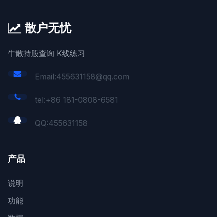
散户无忧
牛散持股查询 K线练习
Email:455631158@qq.com
tel:+86 181-0808-6581
QQ:
455631158
产品
说明
功能