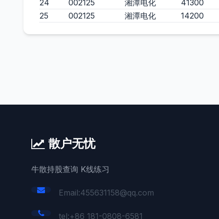
24
002125
湘潭电化
41300
25
002125
湘潭电化
14200
散户无忧
牛散持股查询 K线练习
Email:455631158@qq.com
tel:+86 181-0808-6581