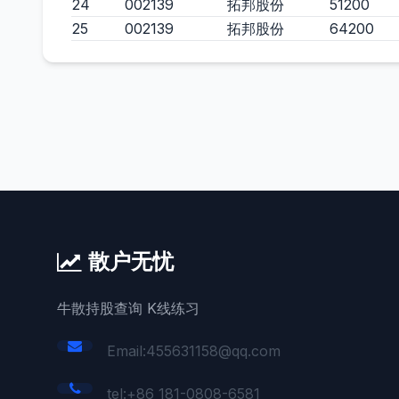
24
002139
拓邦股份
51200
25
002139
拓邦股份
64200
散户无忧
牛散持股查询 K线练习
Email:455631158@qq.com
tel:+86 181-0808-6581