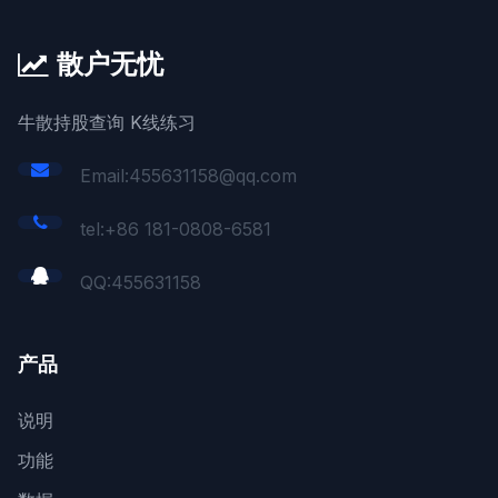
散户无忧
牛散持股查询 K线练习
Email:455631158@qq.com
tel:+86 181-0808-6581
QQ:
455631158
产品
说明
功能