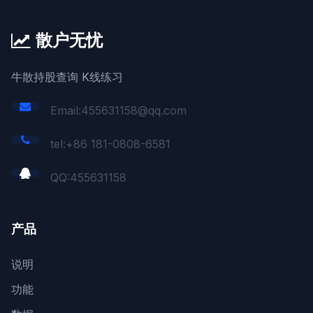
散户无忧
牛散持股查询 K线练习
Email:455631158@qq.com
tel:+86 181-0808-6581
QQ:
455631158
产品
说明
功能