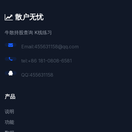
散户无忧
牛散持股查询 K线练习
Email:455631158@qq.com
tel:+86 181-0808-6581
QQ:
455631158
产品
说明
功能