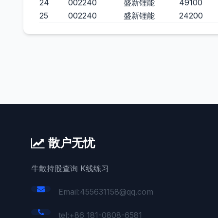
24
002240
盛新锂能
49100
25
002240
盛新锂能
24200
散户无忧
牛散持股查询 K线练习
Email:455631158@qq.com
tel:+86 181-0808-6581