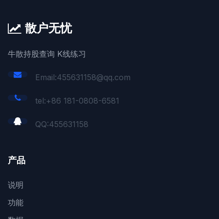
散户无忧
牛散持股查询 K线练习
Email:455631158@qq.com
tel:+86 181-0808-6581
QQ:
455631158
产品
说明
功能