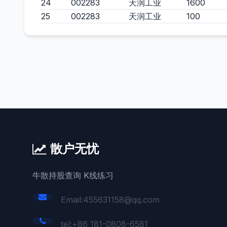
24
002283
天润工业
1600
25
002283
天润工业
100
散户无忧
牛散持股查询 K线练习
Email:455631158@qq.com
tel:+86 181-0808-6581