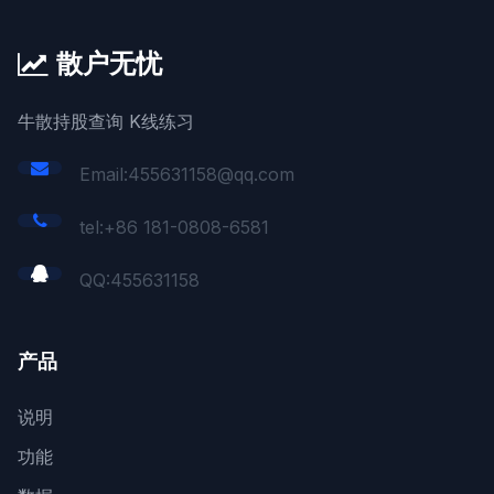
散户无忧
牛散持股查询 K线练习
Email:455631158@qq.com
tel:+86 181-0808-6581
QQ:
455631158
产品
说明
功能