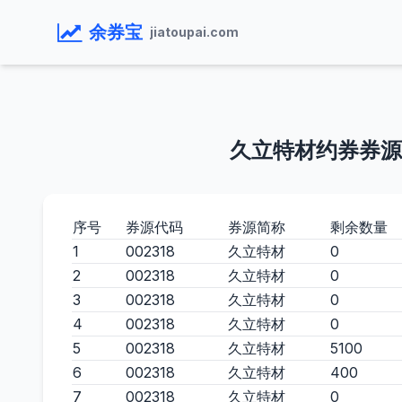
余券宝
jiatoupai.com
久立特材约券券源
序号
券源代码
券源简称
剩余数量
1
002318
久立特材
0
2
002318
久立特材
0
3
002318
久立特材
0
4
002318
久立特材
0
5
002318
久立特材
5100
6
002318
久立特材
400
7
002318
久立特材
0