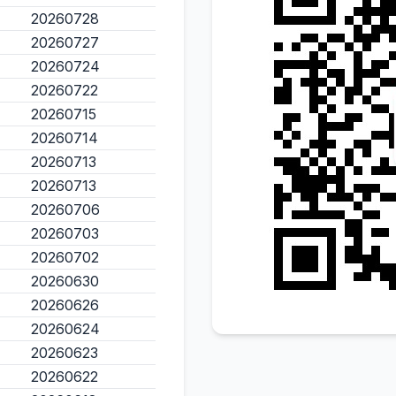
20260728
20260727
20260724
20260722
20260715
20260714
20260713
20260713
20260706
20260703
20260702
20260630
20260626
20260624
20260623
20260622