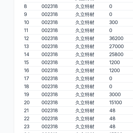
8
002318
久立特材
0
9
002318
久立特材
0
10
002318
久立特材
300
11
002318
久立特材
0
12
002318
久立特材
36200
13
002318
久立特材
27000
14
002318
久立特材
25800
15
002318
久立特材
1200
16
002318
久立特材
1200
17
002318
久立特材
0
18
002318
久立特材
0
19
002318
久立特材
3000
20
002318
久立特材
15100
21
002318
久立特材
48
22
002318
久立特材
48
23
002318
久立特材
48