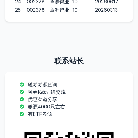
24
002378
章源钨业
10
20260617
25
002378
章源钨业
10
20260313
联系站长
融券券源查询
融券K线训练交流
优惠渠道分享
券源4000只左右
有ETF券源