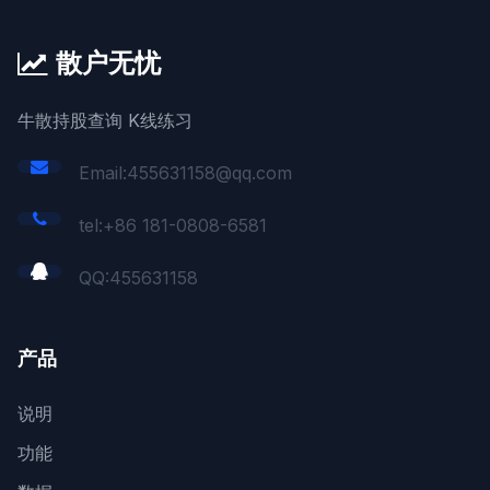
散户无忧
牛散持股查询 K线练习
Email:455631158@qq.com
tel:+86 181-0808-6581
QQ:
455631158
产品
说明
功能