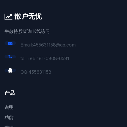
散户无忧
牛散持股查询 K线练习
Email:455631158@qq.com
tel:+86 181-0808-6581
QQ:
455631158
产品
说明
功能