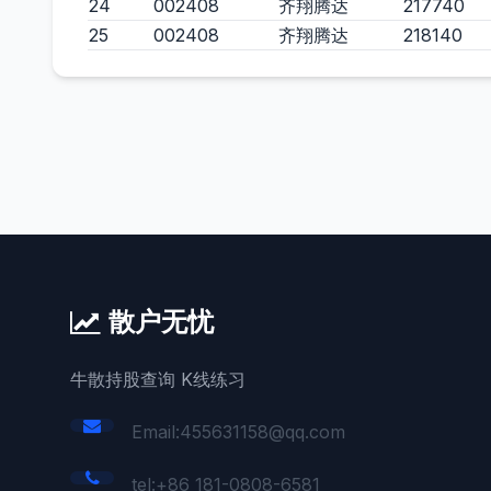
24
002408
齐翔腾达
217740
25
002408
齐翔腾达
218140
散户无忧
牛散持股查询 K线练习
Email:455631158@qq.com
tel:+86 181-0808-6581