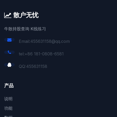
散户无忧
牛散持股查询 K线练习
Email:455631158@qq.com
tel:+86 181-0808-6581
QQ:
455631158
产品
说明
功能