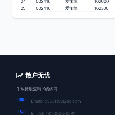
24
002416
爱施德
162000
25
002416
爱施德
162300
散户无忧
牛散持股查询 K线练习
Email:455631158@qq.com
tel:+86 181-0808-6581