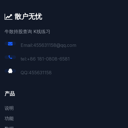
散户无忧
牛散持股查询 K线练习
Email:455631158@qq.com
tel:+86 181-0808-6581
QQ:
455631158
产品
说明
功能