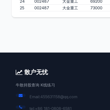
24
002487
大金重工
69200
25
002487
大金重工
73000
散户无忧
牛散持股查询 K线练习
Email:455631158@qq.com
tel:+86 181-0808-6581