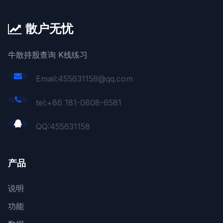
散户无忧
牛散持股查询 K线练习
Email:455631158@qq.com
tel:+86 181-0808-6581
QQ:
455631158
产品
说明
功能