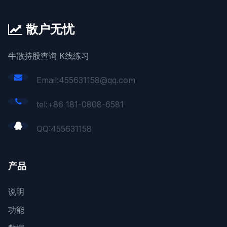
散户无忧
牛散持股查询 K线练习
Email:455631158@qq.com
tel:+86 181-0808-6581
QQ:
455631158
产品
说明
功能