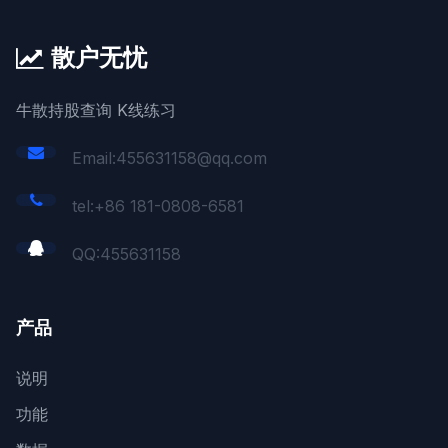
散户无忧
牛散持股查询 K线练习
Email:455631158@qq.com
tel:+86 181-0808-6581
QQ:
455631158
产品
说明
功能